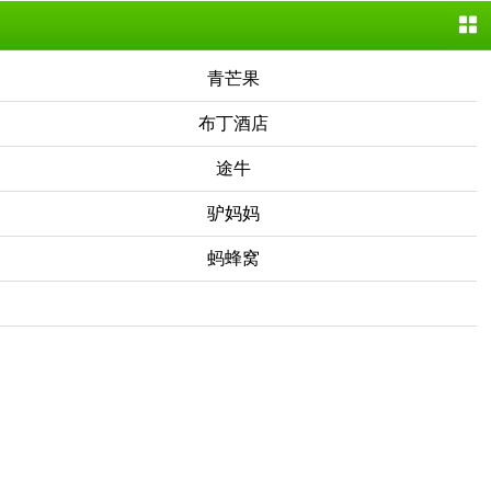
青芒果
布丁酒店
途牛
驴妈妈
蚂蜂窝